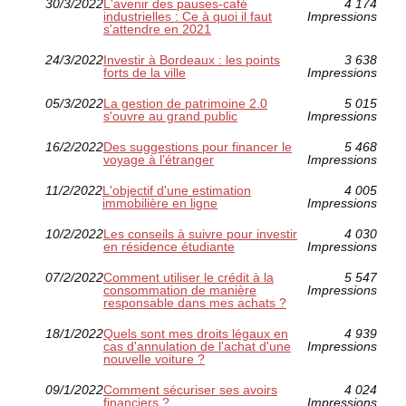
30/3/2022
L'avenir des pauses-café
4 174
industrielles : Ce à quoi il faut
Impressions
s'attendre en 2021
24/3/2022
Investir à Bordeaux : les points
3 638
forts de la ville
Impressions
05/3/2022
La gestion de patrimoine 2.0
5 015
s'ouvre au grand public
Impressions
16/2/2022
Des suggestions pour financer le
5 468
voyage à l’étranger
Impressions
11/2/2022
L'objectif d'une estimation
4 005
immobilière en ligne
Impressions
10/2/2022
Les conseils à suivre pour investir
4 030
en résidence étudiante
Impressions
07/2/2022
Comment utiliser le crédit à la
5 547
consommation de manière
Impressions
responsable dans mes achats ?
18/1/2022
Quels sont mes droits légaux en
4 939
cas d'annulation de l'achat d'une
Impressions
nouvelle voiture ?
09/1/2022
Comment sécuriser ses avoirs
4 024
financiers ?
Impressions