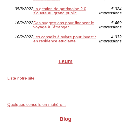
05/3/2022
La gestion de patrimoine 2.0
5 024
s'ouvre au grand public
Impressions
16/2/2022
Des suggestions pour financer le
5 469
voyage à l’étranger
Impressions
10/2/2022
Les conseils à suivre pour investir
4 032
en résidence étudiante
Impressions
Lsum
Liste notre site
Quelques conseils en matière...
Blog