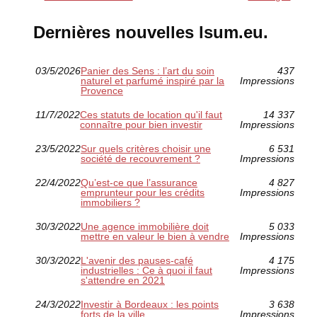
Dernières nouvelles lsum.eu.
03/5/2026
Panier des Sens : l’art du soin
437
naturel et parfumé inspiré par la
Impressions
Provence
11/7/2022
Ces statuts de location qu'il faut
14 337
connaître pour bien investir
Impressions
23/5/2022
Sur quels critères choisir une
6 531
société de recouvrement ?
Impressions
22/4/2022
Qu’est-ce que l’assurance
4 827
emprunteur pour les crédits
Impressions
immobiliers ?
30/3/2022
Une agence immobilière doit
5 033
mettre en valeur le bien à vendre
Impressions
30/3/2022
L'avenir des pauses-café
4 175
industrielles : Ce à quoi il faut
Impressions
s'attendre en 2021
24/3/2022
Investir à Bordeaux : les points
3 638
forts de la ville
Impressions