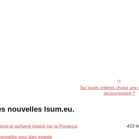
Sur quels critères choisir une
recouvrement ?
es nouvelles lsum.eu.
aturel et parfumé inspiré par la Provence
433 I
connaître pour bien investir