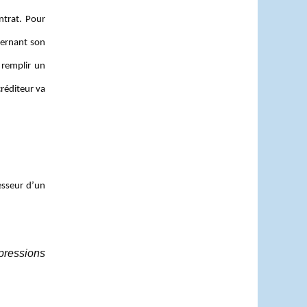
ntrat. Pour
cernant son
 remplir un
créditeur va
sesseur d’un
pressions