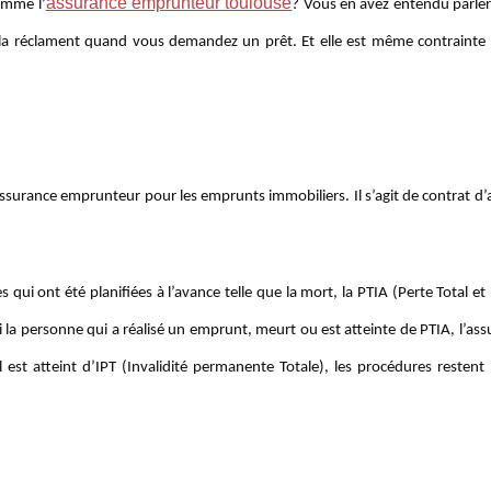
assurance emprunteur toulouse
omme l’
? Vous en avez entendu parler
s la réclament quand vous demandez un prêt. Et elle est même contrainte
’assurance emprunteur pour les emprunts immobiliers. Il s’agit de contrat d
ui ont été planifiées à l’avance telle que la mort, la PTIA (Perte Total et 
 la personne qui a réalisé un emprunt, meurt ou est atteinte de PTIA, l’as
l est atteint d’IPT (Invalidité permanente Totale), les procédures restent 