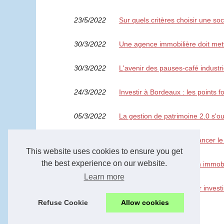
23/5/2022
Sur quels critères choisir une s
30/3/2022
Une agence immobilière doit mett
30/3/2022
L'avenir des pauses-café industrie
24/3/2022
Investir à Bordeaux : les points for
05/3/2022
La gestion de patrimoine 2.0 s'o
16/2/2022
Des suggestions pour financer le
This website uses cookies to ensure you get
the best experience on our website.
11/2/2022
L'objectif d'une estimation immobi
Learn more
10/2/2022
Les conseils à suivre pour invest
Refuse Cookie
Allow cookies