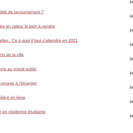
I
ociété de recouvrement ?
I
re en valeur le bien à vendre
I
lles : Ce à quoi il faut s'attendre en 2021
I
ts de la ville
I
uvre au grand public
I
 voyage à l’étranger
I
lière en ligne
I
ir en résidence étudiante
I