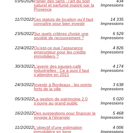
03/5/2026
Panier des Sens : l’art du soin
434
naturel et parfumé inspiré par la
Impressions
Provence
11/7/2022
Ces statuts de location qu'il faut
14 335
connaître pour bien investir
Impressions
23/5/2022
Sur quels critères choisir une
6 529
société de recouvrement ?
Impressions
22/4/2022
Qu’est-ce que l’assurance
4 826
emprunteur pour les crédits
Impressions
immobiliers ?
30/3/2022
L'avenir des pauses-café
4 174
industrielles : Ce à quoi il faut
Impressions
s'attendre en 2021
24/3/2022
Investir à Bordeaux : les points
3 638
forts de la ville
Impressions
05/3/2022
La gestion de patrimoine 2.0
5 020
s'ouvre au grand public
Impressions
16/2/2022
Des suggestions pour financer le
5 468
voyage à l’étranger
Impressions
11/2/2022
L'objectif d'une estimation
4 006
immobilière en ligne
Impressions