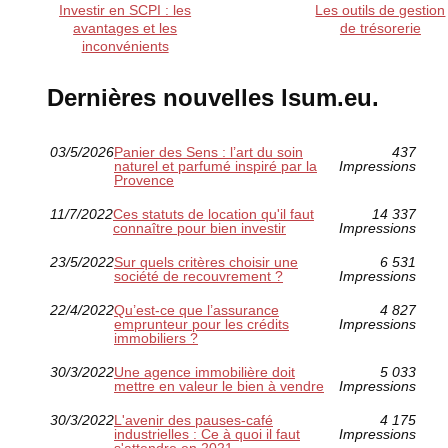
Investir en SCPI : les
Les outils de gestion
avantages et les
de trésorerie
inconvénients
Dernières nouvelles lsum.eu.
03/5/2026
Panier des Sens : l’art du soin
437
naturel et parfumé inspiré par la
Impressions
Provence
11/7/2022
Ces statuts de location qu'il faut
14 337
connaître pour bien investir
Impressions
23/5/2022
Sur quels critères choisir une
6 531
société de recouvrement ?
Impressions
22/4/2022
Qu’est-ce que l’assurance
4 827
emprunteur pour les crédits
Impressions
immobiliers ?
30/3/2022
Une agence immobilière doit
5 033
mettre en valeur le bien à vendre
Impressions
30/3/2022
L'avenir des pauses-café
4 175
industrielles : Ce à quoi il faut
Impressions
s'attendre en 2021