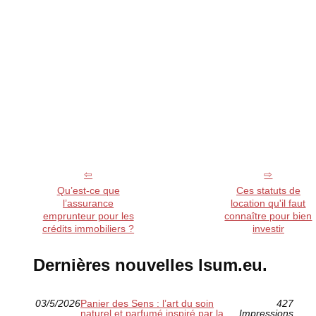
Qu’est-ce que
Ces statuts de
l’assurance
location qu'il faut
emprunteur pour les
connaître pour bien
crédits immobiliers ?
investir
Dernières nouvelles lsum.eu.
03/5/2026
Panier des Sens : l’art du soin
427
naturel et parfumé inspiré par la
Impressions