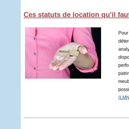
Ces statuts de location qu'il fau
Pour 
déter
analy
disp
perf
patri
meubl
poss
(LMN