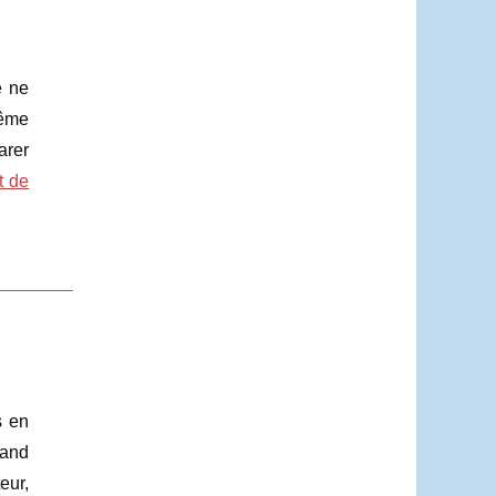
e ne
même
arer
t de
s en
uand
eur,