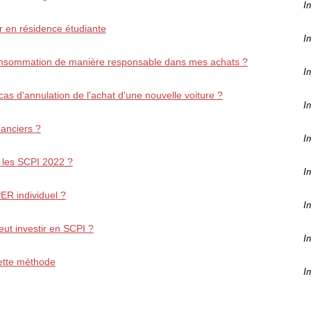
I
ir en résidence étudiante
I
 consommation de manière responsable dans mes achats ?
I
as d'annulation de l'achat d'une nouvelle voiture ?
I
anciers ?
I
 les SCPI 2022 ?
I
PER individuel ?
I
peut investir en SCPI ?
I
ette méthode
I