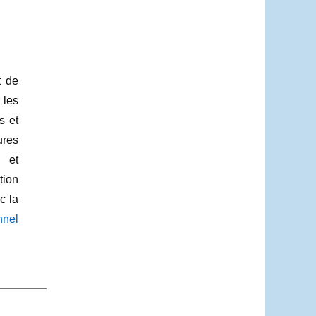
t de
 les
s et
ures
x et
tion
c la
nnel