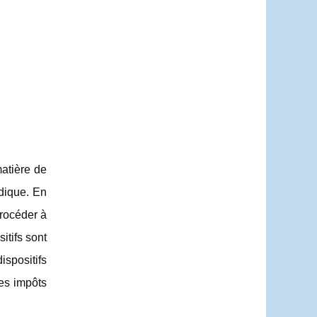
matière de
idique. En
procéder à
itifs sont
ispositifs
ses impôts