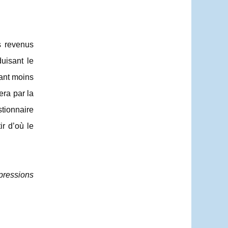
es revenus
duisant le
yant moins
era par la
stionnaire
ir d’où le
pressions